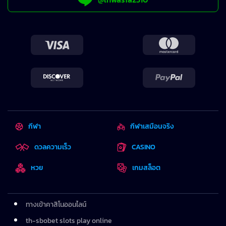
กีฬา
กีฬาเสมือนจริง
ดวลความเร็ว
CASINO
หวย
เกมสล็อต
ทางเข้าคาสิโนออนไลน์
th-sbobet slots play online