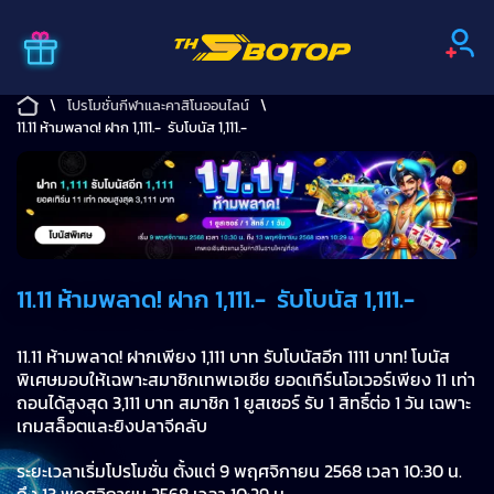
\
โปรโมชั่นกีฬาและคาสิโนออนไลน์
\
11.11 ห้ามพลาด! ฝาก 1,111.- รับโบนัส 1,111.-
11.11 ห้ามพลาด! ฝาก 1,111.- รับโบนัส 1,111.-
11.11 ห้ามพลาด! ฝากเพียง 1,111 บาท รับโบนัสอีก 1111 บาท! โบนัส
พิเศษมอบให้เฉพาะสมาชิกเทพเอเชีย ยอดเทิร์นโอเวอร์เพียง 11 เท่า
ถอนได้สูงสุด 3,111 บาท สมาชิก 1 ยูสเซอร์ รับ 1 สิทธิ์ต่อ 1 วัน เฉพาะ
เกมสล็อตและยิงปลาจีคลับ
ระยะเวลาเริ่มโปรโมชั่น ตั้งแต่ 9 พฤศจิกายน 2568 เวลา 10:30 น.
ถึง 13 พฤศจิกายน 2568 เวลา 10:29 น.