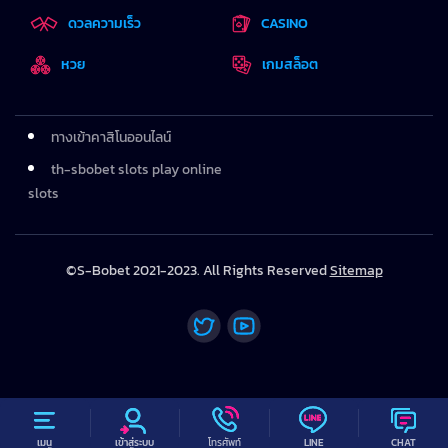
ดวลความเร็ว
CASINO
หวย
เกมสล็อต
ทางเข้าคาสิโนออนไลน์
th-sbobet slots play online
slots
©S-Bobet 2021-2023. All Rights Reserved
Sitemap
เมนู
เข้าสู่ระบบ
โทรศัพท์
LINE
CHAT