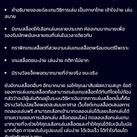
คำอธิบายของแต่ละเกม
วิธีการเล่น เป็นภาษาไทย เข้าใจง่าย เล่น
สบาย
มีเกมสล็อตให้เลือกเล่นหลายประเภท
ห้องเกมมากมายเพื่อ
รองรับนักพนันหลายคนที่เล่นในเวลาเดียวกัน
กราฟิกเกมสล็อตที่สวยงาม
เล่นเกมสล็อตพร้อมดนตรีไพเราะ
เกมสล็อตชนะ
ง่าย เล่นง่าย กติกาไม่ยาก
มีรางวัลแจ็คพอตมากมายที่จ่ายจริง ชนะจริง
ยังมีเกมสล็อตอื่นๆ อีกมากมาย รอให้คุณมาสัมผัสความสนุก
ข้อดี
ของการเล่นเกมสล็อตคือ
สามารถเล่นเกมสล็อตได้ทันทีโดยไม่ต้อง
กลัวว่าจะมีผู้เล่นติดอยู่ในระบบ
วิธีหาเงินจากการเล่นสล็อตนั้นก็คือ
มีรางวัลโบนัสแจ็คพอตสะสมมหาศาล
เว็บไซต์เกมสล็อตเสนอการ
ทดลองเล่นฟรี
สามารถเลือกเข้ามาทดลองเล่นได้เลยเลือกเล่นได้
ตามความชอบ
การเลือกเล่น สล็อตออนไลน์ ทดลองเลือกเล่นเกม
มากมายที่จะช่วยให้คุณเลือกเล่นสล็อตและทำให้คุณได้รับเงินโบนัส
มากที่สุด
การพนันในรูปแบบนี้ เล่นง่าย ได้เงินเร็ว ได้กำไรก้อนโต
คุ้มค่ากับการลงทุน