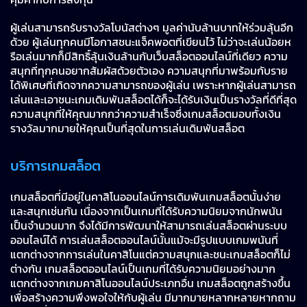
ผู้เล่นสามารถรับรางวัลโบนัสต่างๆ
มูลค่านับล้านบาทให้ร่วมลุ้นอีก
ด้วย
ผู้เล่นทุกคนมีโอกาสชนะแจ็คพอตที่เขียนไว้
ไม่ว่าจะเล่นน้อยห
รือเล่นมากก็มีสิทธิ์ลุ้นเงินล้านกับเว็บสล็อตออนไลน์ที่เดียว
ความ
สนุกที่ทุกคนอยากสัมผัสด้วยตัวเอง
ความสนุกที่มาพร้อมกับราย
ได้พิเศษที่เกิดจากความสามารถของผู้เล่น
เพราะหากผู้เล่นสามารถ
เล่นและเอาชนะเกมเดิมพันสล็อตได้ก็จะได้รับเงินเป็นรางวัลที่ดีที่สุด
ความสนุกที่ให้คุณมากกว่าความสำเร็จ
ซึ่งเกมสล็อตมอบทั้งเงิน
รางวัลมากมายให้คุณเป็นที่สุดในการเล่นเดิมพันสล็อต
บริการเกมสล็อต
เกมสล็อตที่มีอยู่ในคาสิโนออนไลน์
การเดิมพันเกมสล็อตนั้นง่าย
และสนุกเช่นกัน
เนื่องจากเป็นเกมที่ได้รับความนิยมจากนักพนัน
เป็นจำนวนมาก
จึงได้มีการพัฒนาให้สามารถเล่นสล็อตผ่านระบบ
ออนไลน์ได้
การเล่นสล็อตออนไลน์
นั้นแม้จะมีรูปแบบเกมพนันที่
แตกต่างจากการเล่นในคาสิโน
แต่ความสนุกและชนะเกมสล็อตก็ไม่
ต่างกัน
เกมสล็อตออนไลน์เป็นเกมที่ได้รับความนิยมอย่างมาก
แตกต่างจากเกมคาสิโนออนไลน์ประเภทอื่น เกมสล็อตถูกสร้างขึ้น
เพื่อสร้างความพึงพอใจให้กับผู้เล่น
มีมากมายหลากหลาย
หากถาม