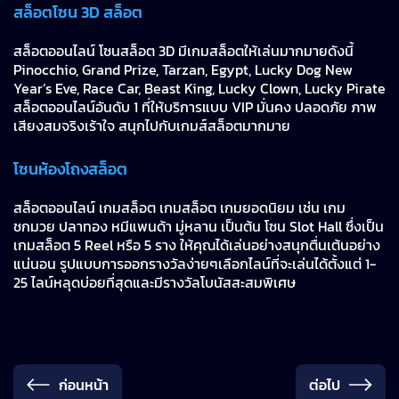
สล็อตโซน 3D สล็อต
สล็อตออนไลน์ โซนสล็อต 3D มีเกมสล็อตให้เล่นมากมายดังนี้
Pinocchio, Grand Prize, Tarzan, Egypt, Lucky Dog New
Year’s Eve, Race Car, Beast King, Lucky Clown, Lucky Pirate
สล็อตออนไลน์อันดับ 1 ที่ให้บริการแบบ VIP มั่นคง ปลอดภัย ภาพ
เสียงสมจริงเร้าใจ
สนุกไปกับเกมส์สล็อตมากมาย
โซนห้องโถงสล็อต
สล็อตออนไลน์ เกมสล็อต เกมสล็อต เกมยอดนิยม เช่น เกม
ชกมวย ปลาทอง หมีแพนด้า มู่หลาน เป็นต้น โซน Slot Hall
ซึ่งเป็น
เกมสล็อต 5 Reel หรือ 5 ราง ให้คุณได้เล่นอย่างสนุกตื่นเต้นอย่าง
แน่นอน
รูปแบบการออกรางวัลง่ายๆ
เลือกไลน์ที่จะเล่นได้ตั้งแต่ 1-
25
ไลน์หลุดบ่อยที่สุดและมีรางวัลโบนัสสะสมพิเศษ
ก่อนหน้า
ต่อไป