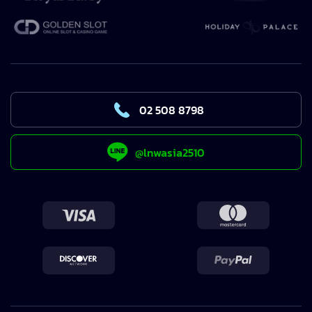
02 508 8798
@lnwasia2510