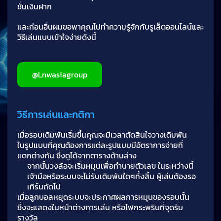
ชั่นเงินฝาก
และก่อนอื่นผมขอพาคุณไปทำความรู้จักกับ
รูเล็ตออนไลน์
และ
วิธีเล่นแบบเข้าใจง่ายดังนี้
@Lnwasiagroup
วิธีการเล่นและกติกา
เมื่อรอบเดิมพันเริ่มขึ้น
คุณจะมีเวลาตัดสินใจวางเดิมพัน
ในรูปแบบที่คุณต้องการ
แต่ละรูปแบบมีอัตราการจ่ายที่
แตกต่างกัน
ซึ่งดูได้จากตารางด้านล่าง
จากนั้นวงล้อจะเริ่มหมุนเพื่อทำนายตัวเลข
ในระหว่างนี้
เจ้ามือหรือระบบจะไม่รับเดิมพันใดๆทั้งสิ้น
ผู้เล่นต้องรอ
เทิร์นถัดไป
เมื่อลูกบอลหยุด
ระบบจะประกาศผลการหมุนของรอบนั้น
ซึ่งจะแสดงในหน้าต่างการเล่น
หรือไฟกระพริบที่จุดรับ
รางวัล