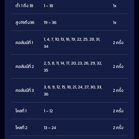
1 – 18
ต่ำ 1 ถึง 18
1x
19 – 36
สูง19ถึง36
1x
1, 4, 7, 10, 13, 16, 19, 22, 25, 28, 31,
คอลัมน์ที่ 1
2 ครั้ง
34
2, 5, 8, 11, 14, 17, 20, 23, 26, 29, 32,
คอลัมน์ที่ 2
2 ครั้ง
35
3, 6, 9, 12, 15, 18, 21, 24, 27, 30, 33,
คอลัมน์ที่ 3
2 ครั้ง
36
โหลที่ 1
1 – 12
2 ครั้ง
โหลที่ 2
13 – 24
2 ครั้ง