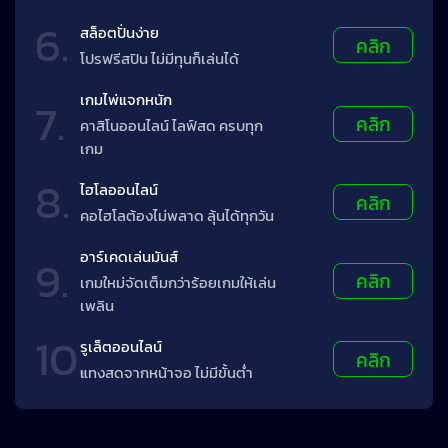
6
.
สล็อตปั่นง่าย
คลิก
โปรฟรีสปิน ไม่มีทุนก็เล่นได้
เกมไพ่แจกหนัก
7
.
คลิก
คาสิโนออนไลน์ ไลฟ์สด ครบทุก
เกม
8
.
ไฮโลออนไลน์
คลิก
คอไฮโลต้องไม่พลาด ลุ้นได้ทุกวัน
อาร์เคดเล่นมันส์
9
.
คลิก
เกมใหม่จัดเต็มกว่าร้อยเกมให้เล่น
เพลิน
10
.
รูเล็ตออนไลน์
คลิก
แทงสดจากหน้าจอ ไม่มีขั้นต่ำ