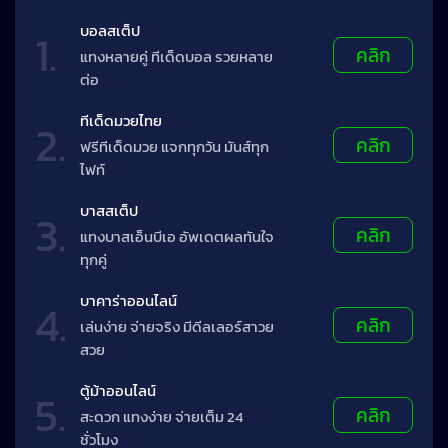
บอลสเต็ป
1
.
คลิก
แทงหลายคู่ ทีเด็ดบอล รวยหลาย
ต่อ
ทีเด็ดมวยไทย
2
.
คลิก
ฟรีทีเด็ดมวย แจกทุกวัน มันส์ทุก
ไฟท์
บาสสเต็ป
3
.
คลิก
แทงบาสเอ็นบีเอ อัพเดตผลทันใจ
ทุกคู่
บาคาร่าออนไลน์
4
.
คลิก
เล่นง่าย จ่ายจริง มีดีลเลอร์สาวย
สวย
ตู้ม้าออนไลน์
5
.
คลิก
สะดวก แทงง่าย จ่ายเต็ม 24
ชั่วโมง