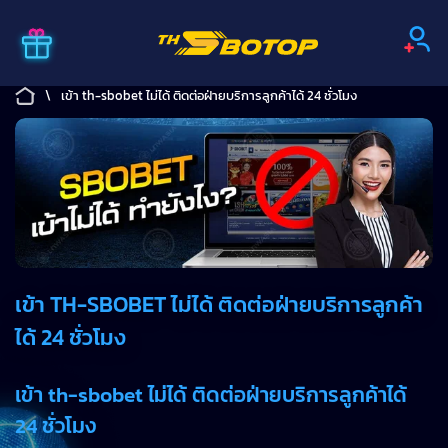
\
เข้า th-sbobet ไม่ได้ ติดต่อฝ่ายบริการลูกค้าได้ 24 ชั่วโมง
เข้า TH-SBOBET ไม่ได้ ติดต่อฝ่ายบริการลูกค้า
ได้ 24 ชั่วโมง
เข้า th-sbobet ไม่ได้ ติดต่อฝ่ายบริการลูกค้าได้
24 ชั่วโมง