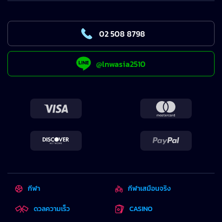
02 508 8798
@lnwasia2510
กีฬา
กีฬาเสมือนจริง
ดวลความเร็ว
CASINO