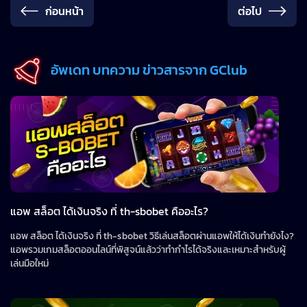
ก่อนหน้า
ต่อไป
อัพเดท บทความ ข่าวสารจาก GClub
แอพ สล็อต ได้เงินจริง ที่ th-sbobet คืออะไร?
แอพ สล็อต ได้เงินจริง ที่ th-sbobet วิธีเล่นสล็อตผ่านแอพให้ได้เงินทำยังไง?
แอพรวมเกมสล็อตออนไลน์ที่พิสูจน์แล้วว่าทำกำไรได้จริงและเหมาะสำหรับผู้
เล่นมือใหม่