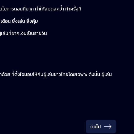
่อนไขการถอนที่ยาก
ทำให้สมดุลคว่ำ
ห้าครั้งที่
น ยิ่งเล่น ยิ่งคุ้ม
ู้เล่นที่ฝากเงินเป็นรายวัน
ีกด้วย
ที่ตั้งใจมอบให้กับผู้เล่นชาวไทยโดยเฉพาะ ดังนั้น ผู้เล่น
ต่อไป