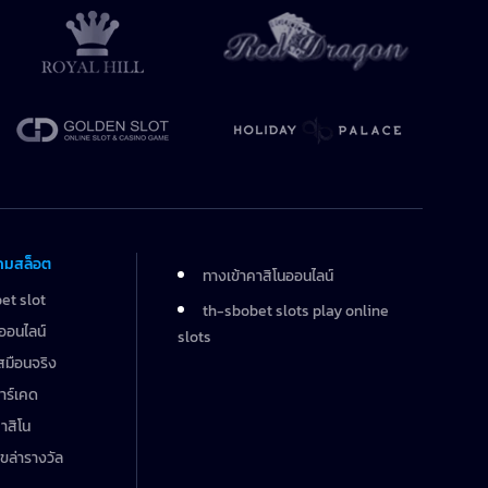
กมสล็อต
ทางเข้าคาสิโนออนไลน์
et slot
th-sbobet slots play online
 ออนไลน์
slots
สมือนจริง
าร์เคด
าสิโน
ขล่ารางวัล