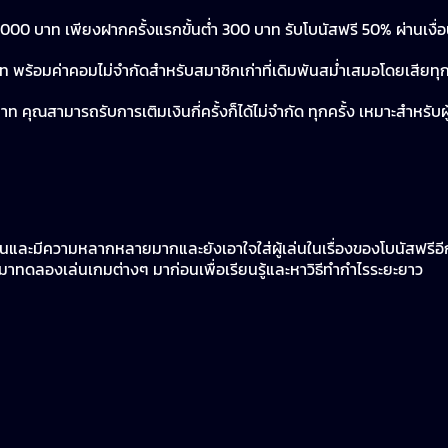
ด 1000 บาท
เพียงฝากครั้งแรกขั้นต่ำ 300 บาท รับโบนัสฟรี 50% ผ่านเงื
พร้อมค่าคอมไม่จำกัดสำหรับสมาชิกเก่าที่เดิมพันสม่ำเสมอโดยเสียทุกเดือ
 บาท
คุณสามารถรับการเติมเงินกี่ครั้งก็ได้ไม่จำกัด ทุกครั้ง เหมาะสำหรับผ
านและมีความหลากหลายมากและยังเอาใจใส่ผู้เล่นในเรื่องของโบนัสฟรีอ
้ามาทดลองเล่นเกมต่างๆ
มาก่อนเพื่อเรียนรู้และหาวิธีทำกำไรระยะยาว