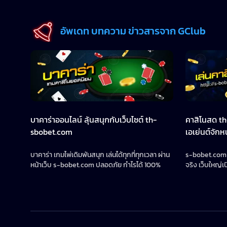
อัพเดท บทความ ข่าวสารจาก GClub
บาคาร่าออนไลน์ ลุ้นสนุกกับเว็บไซต์ th-
คาสิโนสด th
sbobet.com
เอเย่นต์จัก
บาคาร่า เกมไพ่เดิมพันสนุก เล่นได้ทุกที่ทุกเวลา ผ่าน
s-bobet.com เว็
หน้าเว็บ s-bobet.com ปลอดภัย กำไรได้ 100%
จริง เว็บใหญ่