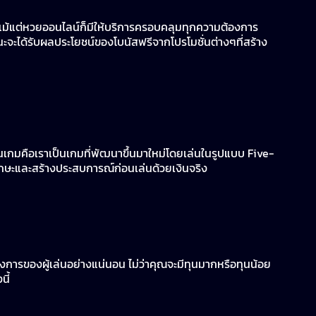
แม้แต่หวยออนไลน์ก็มีให้บริการครอบคลุมทุกความต้องการ
้ชนะจะได้รับผลประโยชน์ของโบนัสฟรีจากโปรโมชั่นต่างๆที่สร้าง
เกมคือเราเป็นเกมที่พัฒนาขึ้นมาใหม่โดยเล่นในรูปแบบ Five-
ทักษะและสร้างประสบการณ์ก่อนเล่นด้วยเงินจริง
้องการของผู้เล่นอย่างแน่นอน
ไม่ว่าคุณจะมีทุนมากหรือทุนน้อย
นี้