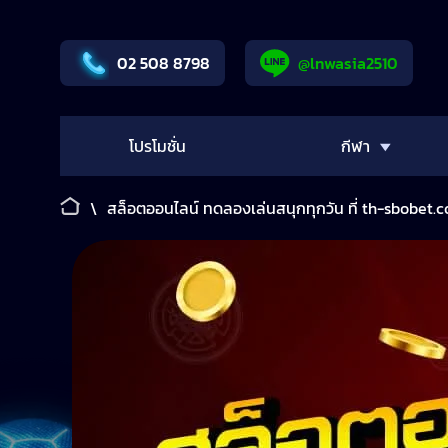
02 508 8798
@lnwasia2510
โปรโมชั่น
กีฬา
\
สล็อตออนไลน์ ทดลองเล่นสนุกทุกวัน ที่ th-sbobet.