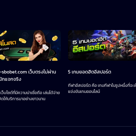
-sbobet.com เว็บตรงไม่ผ่าน
5 เกมยอดฮิตอีสปอร์ต
หนักแจกจริง
กีฬาอีสปอร์ต คือ เกมกีฬาในรูปหนึ่งที่จะ
แข่งขันเกมออนไลน์
บไซต์ที่มีความน่าเชื่อถือ เล่นได้จ่าย
เปิดให้บริการมาอย่างยาวนาน