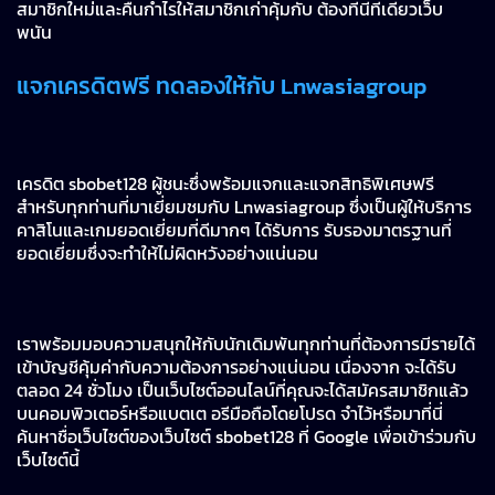
สมาชิกใหม่และคืนกำไรให้สมาชิกเก่าคุ้มกับ ต้องที่นี่ที่เดียวเว็บ
พนัน
แจกเครดิตฟรี ทดลองให้กับ Lnwasiagroup
เครดิต sbobet128 ผู้ชนะซึ่ง
พร้อมแจกและแจกสิทธิพิเศษฟรี
สำหรับทุกท่านที่มาเยี่ยมชมกับ Lnwasiagroup ซึ่งเป็นผู้ให้บริการ
คาสิโนและเกมยอดเยี่ยมที่ดีมาก
ๆ ได้รับการ
รับรองมาตรฐาน
ที่
ยอดเยี่ยมซึ่งจะทำให้ไม่ผิดหวังอย่างแน่นอน
เราพร้อมมอบความสนุกให้กับนักเดิมพันทุกท่านที่ต้องการมีรายได้
เข้าบัญชี
คุ้มค่ากับความต้องการอย่างแน่นอน เนื่องจาก จะได้รับ
ตลอด 24 ชั่วโมง เป็นเว็บไซต์ออนไลน์ที่คุณจะได้สมัครสมาชิก
แล้ว
บนคอมพิวเตอร์หรือแบตเต อรีมือถือโดยโปรด
จำไว้หรือมาที่นี่
ค้นหาชื่อเว็บไซต์ของเว็บไซต์ sbobet128 ที่ Google เพื่อเข้าร่วมกับ
เว็บไซต์นี้