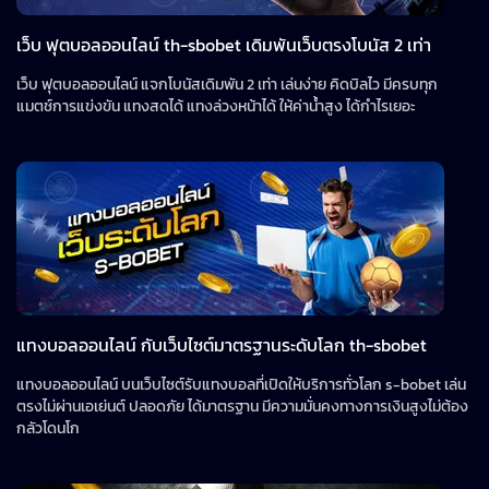
เว็บ ฟุตบอลออนไลน์ th-sbobet เดิมพันเว็บตรงโบนัส 2 เท่า
เว็บ ฟุตบอลออนไลน์ แจกโบนัสเดิมพัน 2 เท่า เล่นง่าย คิดบิลไว มีครบทุก
แมตช์การแข่งขัน แทงสดได้ แทงล่วงหน้าได้ ให้ค่าน้ำสูง ได้กำไรเยอะ
แทงบอลออนไลน์ กับเว็บไซต์มาตรฐานระดับโลก th-sbobet
แทงบอลออนไลน์ บนเว็บไซต์รับแทงบอลที่เปิดให้บริการทั่วโลก s-bobet เล่น
ตรงไม่ผ่านเอเย่นต์ ปลอดภัย ได้มาตรฐาน มีความมั่นคงทางการเงินสูงไม่ต้อง
กลัวโดนโก