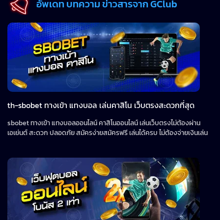
อัพเดท บทความ ข่าวสารจาก GClub
th-sbobet ทางเข้า แทงบอล เล่นคาสิโน เว็บตรงสะดวกที่สุด
sbobet ทางเข้า แทงบอลออนไลน์ คาสิโนออนไลน์ เล่นเว็บตรงไม่ต้องผ่าน
เอเย่นต์ สะดวก ปลอดภัย สมัครง่ายสมัครฟรี เล่นได้ครบ ไม่ต้องจ่ายเงินเล่น