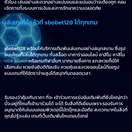
ชั่วโมง เล่นอย่างสะดวกอย่างแน่นอนและแน่นอนว่าจะต้องถูก คอม
เ
จัดการทั้งระบบการเงินและการรักษาความปลอดภัย
เล่นเกมได้แล้วที่ sbobet128 ได้ทุกเกม
sbobet128 พร้อมให้บริการเดิมพันเล่นเกมอย่างสนุกสนาน ซึ่ง
รูป
แบบไหนก็เล่นได้ทุกเกม ทั้งสล็อต บาคาร่าออนไลน์ คาสิโน คาสิโน
บอล สโบเบท
หรือเกมกีฬาอื่นๆ มากมาย
ซึ่งการ แทงหวยก็มีให้
เลือกเล่น
หวยยังยินดีต้อนรับ หวยหุ้นและหวยออนไลน์ที่ขอรูป
แบบเกมที่ให้อัตราจ่ายสูงได้สนุกกันตลอดเวลา
รับรองว่าคุ้มเกินราคา ที่จะ
เข้าร่วมการแข่งขันเดิมพันที่ยิ่งใหญ่กว่า
นี้
จะอยู่ที่ไหนก็เข้ามาร่วมได้ จะได้
รับสิ่งที่ดีเยี่ยมเพราะรองรับการ
อนุญาตให้เล่นบนคอมพิวเตอร์โน้ตบุ๊กและมือถือ สะดวกมากในสิ่งที่
คุณไม่รู้จะเล่น เกมที่เว็บเดิมพันไหนตอบโจทย์