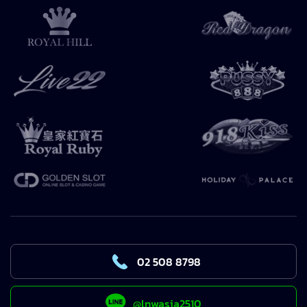
02 508 8798
@lnwasia2510