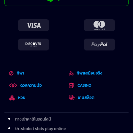
กีฬา
กีฬาเสมือนจริง
ดวลความเร็ว
CASINO
หวย
เกมสล็อต
ทางเข้าคาสิโนออนไลน์
th-sbobet slots play online