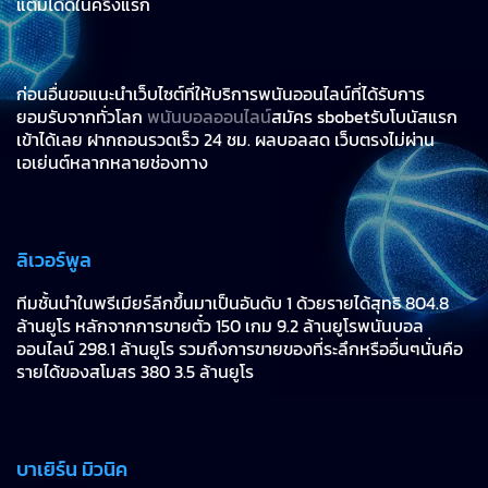
แต้มได้ดีในครึ่งแรก
ก่อนอื่นขอแนะนำเว็บไซต์ที่ให้บริการพนันออนไลน์ที่ได้รับการ
ยอมรับจากทั่วโลก
พนันบอลออนไลน์
สมัคร sbobet
รับโบนัสแรก
เข้าได้
เลย
ฝากถอนรวดเร็ว 24 ชม. ผลบอลสด เว็บตรงไม่ผ่าน
เอเย่นต์หลากหลายช่องทาง
ลิเวอร์พูล
ทีมชั้นนำในพรีเมียร์ลีก
ขึ้นมาเป็นอันดับ 1 ด้วยรายได้สุทธิ 804.8
ล้านยูโร
หลักจากการขายตั๋ว 150 เกม 9.2 ล้านยูโร
พนันบอล
ออนไลน์
298.1 ล้านยูโร
รวมถึงการขายของที่ระลึกหรืออื่นๆ
นั่นคือ
รายได้ของสโมสร 380 3.5 ล้านยูโร
บาเยิร์น มิวนิค