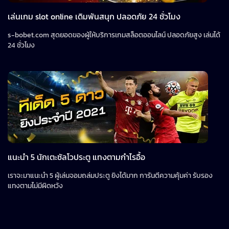
เล่นเกม slot online เดิมพันสนุก ปลอดภัย 24 ชั่วโมง
s-bobet.com สุดยอดของผู้ให้บริการเกมสล็อตออนไลน์ ปลอดภัยสูง เล่นได้
24 ชั่วโมง
แนะนำ 5 นักเตะซัลโวประตู แทงตามกำไรอื้อ
เราจะมาแนะนำ 5 ผู้เล่นจอมถล่มประตู ยิงได้มาก การันตีความคุ้มค่า รับรอง
แทงตามไม่มีผิดหวัง