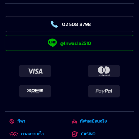
02 508 8798
@lnwasia2510
กีฬา
กีฬาเสมือนจริง
ดวลความเร็ว
CASINO