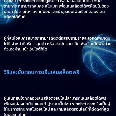
เว็บไซต์ th-sbobet.com ผู้ให้บริการสล็อตออนไลน์กว่า 500
รายการ ที่สามารถ
สมัคร
สโบเบท เพื่อเล่นสล็อตได้ฟรีโดยไม่ต้อง
เสียค่าใช้จ่ายใดๆ
ลงทะเบียนและเข้าสู่ระบบเพื่อเริ่มทดลองเล่น
สล็อตได้ทันที
ผู้ที่สนใจสมัครสมาชิกสามารถติดต่อสอบถามรายละเอียดเพิ่มเติม
ได้ที่เจ้าหน้าที่บริการลูกค้า
หรือจะสมัครสมาชิกเพื่อเริ่มเดิมพันด้วย
ตัวเองผ่านหน้าเว็บไซต์ก็ได้
วิธีและขั้นตอนการเริ่มเล่นสล็อตฟรี
ผู้เล่นที่สนใจทดลองเล่นสล็อตออนไลน์สามารถเล่นสล็อตได้ฟรี
เพียงแค่ลงทะเบียนและเข้าสู่ระบบเว็บไซต์ s-bobet.com ซึ่งเป็นผู้
ให้บริการเกมคาสิโนออนไลน์
และเกมสล็อตออนไลน์ที่โด่งดังที่สุด
ในประเทศไทย