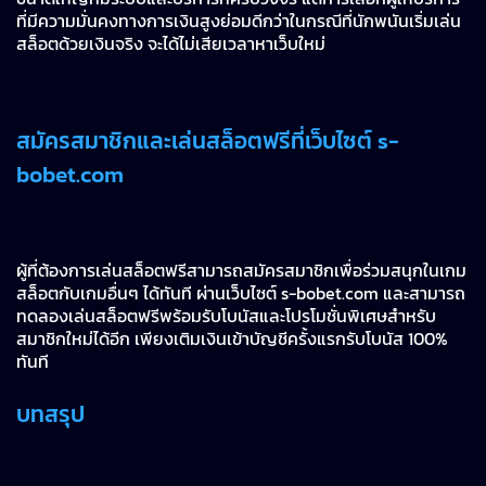
ที่มีความมั่นคงทางการเงินสูงย่อมดีกว่าในกรณีที่นักพนันเริ่มเล่น
สล็อตด้วยเงินจริง
จะได้ไม่เสียเวลาหาเว็บใหม่
สมัครสมาชิกและเล่นสล็อตฟรีที่เว็บไซต์ s-
bobet.com
ผู้ที่ต้องการเล่นสล็อตฟรีสามารถสมัครสมาชิกเพื่อร่วมสนุกในเกม
สล็อตกับเกมอื่นๆ ได้ทันที ผ่านเว็บไซต์ s-bobet.com และสามารถ
ทดลองเล่นสล็อตฟรีพร้อมรับโบนัสและโปรโมชั่นพิเศษสำหรับ
สมาชิกใหม่ได้อีก
เพียง
เติมเงินเข้าบัญชีครั้งแรกรับโบนัส 100%
ทันที
บทสรุป