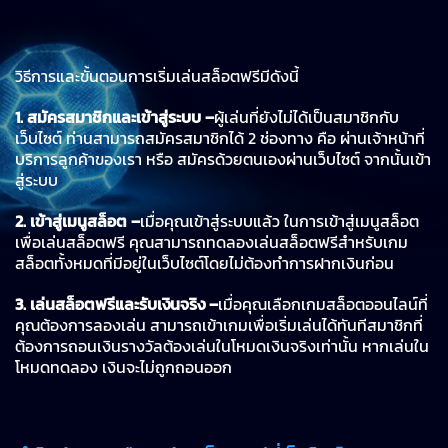
วิธีการและขั้นตอนการเริ่มเล่นสล็อตฟรีมีดังนี้
1.
สมัครสมาชิกและเข้าสู่ระบบ –
ผู้เล่นที่ยังไม่ได้เป็นสมาชิกกับ
เว็บไซต์
ท่านสามารถสมัครสมาชิกได้ 2 ช่องทาง คือ ผ่านเจ้าหน้าที่
บริการลูกค้าของเรา หรือ สมัครด้วยตนเองผ่านเว็บไซต์
จากนั้นเข้า
สู่ระบบ
2.
เข้าสู่เมนูสล็อต –
เมื่อคุณเข้าสู่ระบบแล้ว
ในการเข้าสู่เมนูสล็อต
เพื่อเล่นสล็อตฟรี คุณสามารถทดลองเล่นสล็อตฟรีสำหรับเกม
สล็อตทั้งหมดที่มีอยู่ในเว็บไซต์โดยไม่ต้องทำการฝากเงินก่อน
3.
เล่นสล็อตฟรีและรับเงินจริง –
เมื่อคุณเลือกเกมสล็อตออนไลน์ที่
คุณต้องการลองเล่น
สามารถเข้าเกมเพื่อเริ่มเล่นได้ทันที
สมาชิกที่
ต้องการถอนเงินรางวัลต้องเล่นในโหมดเงินจริงเท่านั้น
หากเล่นใน
โหมดทดลอง เงินจะไม่ถูกถอนออก