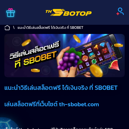
\
แนะนำวิธีเล่นสล็อตฟรี ได้เงินจริง ที่ SBOBET
แนะนำวิธีเล่นสล็อตฟรี ได้เงินจริง ที่ SBOBET
เล่นสล็อตฟรีที่เว็บไซต์ th-sbobet.com