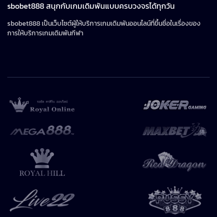
sbobet888 สนุกกับเกมเดิมพันแบบครบวงจรได้ทุกวัน
sbobet888 เป็นเว็บไซต์ผู้ให้บริการเกมเดิมพันออนไลน์ที่ขึ้นชื่อในเรื่องของ
การให้บริการเกมเดิมพันกีฬา