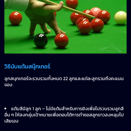
วิธีนับแต้มสนุ๊กเกอร์
ลูกสนุกเกอร์จะรวบรวมทั้งหมด 22 ลูกและแต่ละลูกรวมถึงคะแนน
ของ
แต้มสีมีลูก 1 ลูก – ไม่มีแต้มสำหรับการยิงเพื่อไปรวบรวมลูกสี
อื่น ๆ ให้ลงกลุ่มเป้าหมายเพื่อตอบโต้การทำซอสลูกขาวลงหลุมไป
เสียเอง