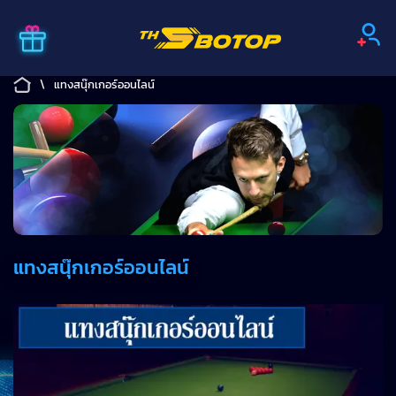
\
แทงสนุ๊กเกอร์ออนไลน์
แทงสนุ๊กเกอร์ออนไลน์