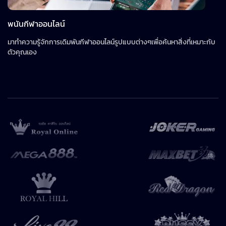
พนันกีฬาออนไลน์
มาทำความรู้จักการเดิมพันกีฬาออนไลน์รูปแบบต่างๆเพื่อค้นหาสิ่งที่เหมาะกับ
ตัวคุณเอง