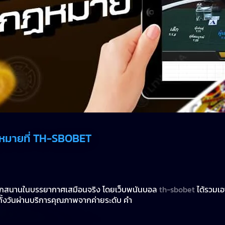
หมายที่ TH-SBOBET
สนุกสนานในบรรยากาศเสมือนจริง
โดยเว็บพนันบอล
th-sbobet
ได้รวมเอ
ั้งวันผ่านบริการคุณภาพจากค่ายระดับ
คำ