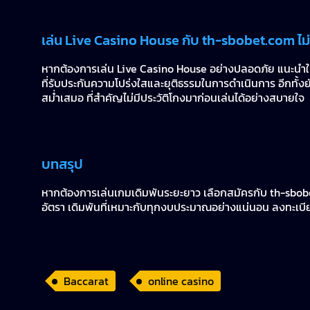
เล่น
Live Casino House กับ th-sbobet.com ไม
หากต้องการเล่น Live Casino House อย่างปลอดภัย แนะนำให้
ที่รับประกันความโปร่งใสและยุติธรรมในการดำเนินการ
อีกทั้
สม่ำเสมอ
ที่สำคัญไม่มีประวัติโกงมาก่อนเล่นได้อย่างสบายใจ
บทสรุป
หากต้องการเล่นเกมเดิมพันระยะยาว เลือกสมัครกับ
th-sbob
อัตรา
เดิมพันที่เหมาะกับทุกงบประมาณอย่างแน่นอน
ลงทะเบี
Baccarat
online casino