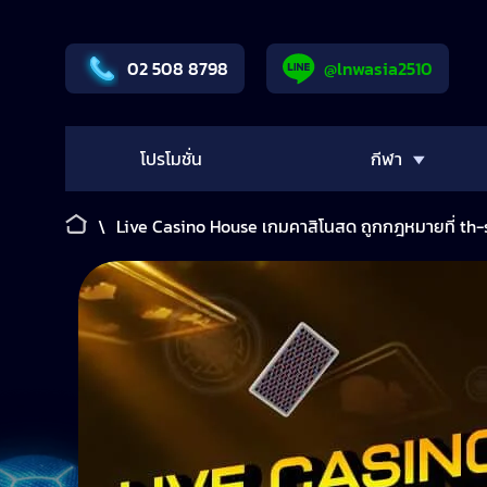
02 508 8798
@lnwasia2510
โปรโมชั่น
กีฬา
\
Live Casino House เกมคาสิโนสด ถูกกฎหมายที่ th