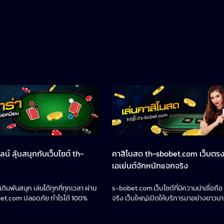
น์ ลุ้นสนุกกับเว็บไซต์ th-
คาสิโนสด th-sbobet.com เว็บตรงไ
m
เอเย่นต์จักหนักแจกจริง
ดิมพันสนุก เล่นได้ทุกที่ทุกเวลา ผ่าน
s-bobet.com เว็บไซต์ที่มีความน่าเชื่อถือ 
bet.com ปลอดภัย กำไรได้ 100%
จริง เว็บใหญ่เปิดให้บริการมาอย่างยาวน