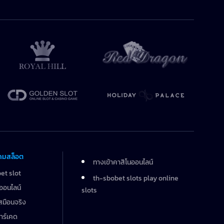
กมสล็อต
ทางเข้าคาสิโนออนไลน์
et slot
th-sbobet slots play online
 ออนไลน์
slots
สมือนจริง
าร์เคด