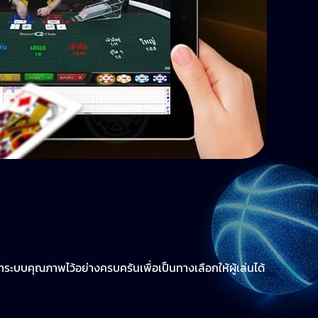
าระบบคุณภาพไว้อย่างครบครันเพื่อเป็นทางเลือกให้ผู้เล่นได้